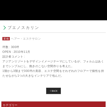
ブエノスカリン
ヘアー・エステサロン
業種
坪数 : 300坪
OPEN : 2010年11月
設計者コメント :
アジアンリゾートをデザインイメージテーマにしているが、フォルムはあく
までシンプルにし、飽きのこない空間作りを考えた。
1階から3階まで300坪の美容、エステ空間をそれぞれのフロアーで個性を持
たせながら1つの大きなインテリアで包んだ。
カテゴリー